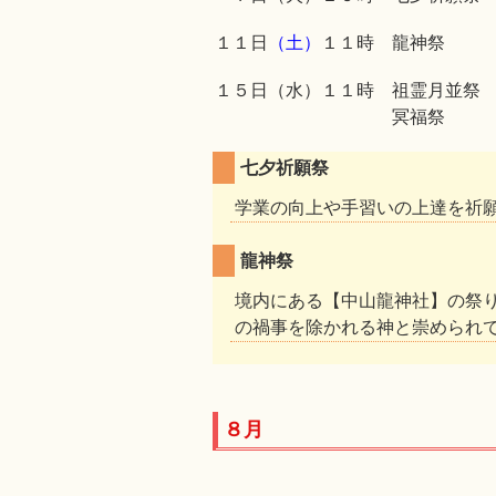
１１日
（土）
１１時 龍神祭
１５日（水）１１時 祖霊月並祭
冥福祭
七夕祈願祭
学業の向上や手習いの上達を祈
龍神祭
境内にある【中山龍神社】の祭
の禍事を除かれる神と崇められ
８月