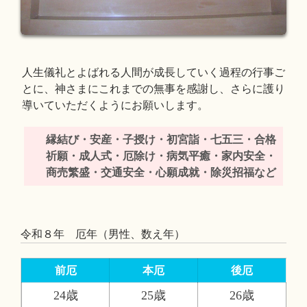
人生儀礼とよばれる人間が成長していく過程の行事ご
とに、神さまにこれまでの無事を感謝し、さらに護り
導いていただくようにお願いします。
縁結び・安産・子授け・初宮詣・七五三・合格
祈願・成人式・厄除け・病気平癒・家内安全・
商売繁盛・交通安全・心願成就・除災招福など
令和８年 厄年（男性、数え年）
前厄
本厄
後厄
24歳
25歳
26歳