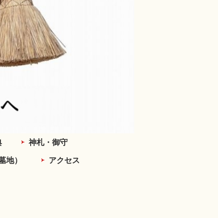
典
神札・御守
墓地）
アクセス