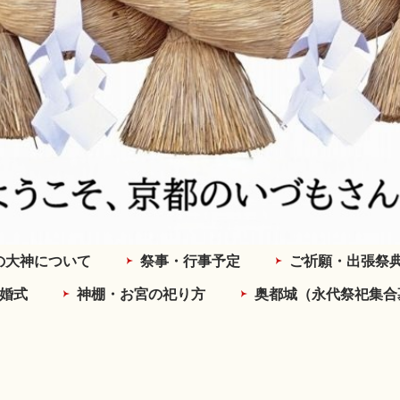
の大神について
祭事・行事予定
ご祈願・出張祭
婚式
神棚・お宮の祀り方
奥都城（永代祭祀集合